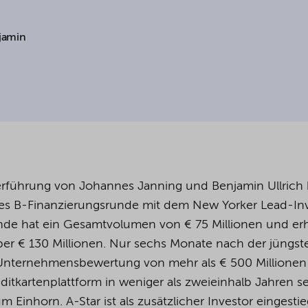
cookies being used for the previously mentioned
jamin
Alternatively, click "Accept only technically necessary"
u can individualize your choice of optional cookies.
r consent or selection at any time by clicking on
tom of our website.
rführung von Johannes Janning und Benjamin Ullrich 
kie settings and our
privacy policy
.
eries B-Finanzierungsrunde mit dem New Yorker Lead-In
unde hat ein Gesamtvolumen von € 75 Millionen und er
er € 130 Millionen. Nur sechs Monate nach der jüngst
Unternehmensbewertung von mehr als € 500 Millionen
ditkartenplattform in weniger als zweieinhalb Jahren se
Einhorn. A-Star ist als zusätzlicher Investor eingesti