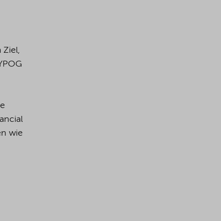
Ziel,
 YPOG
te
ancial
en wie