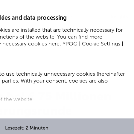
Home
Insights
kies and data processing
Presse
Expertise
ies are installed that are technically necessary for
unctions of the website. You can find more
Events
y necessary cookies here:
YPOG | Cookie Settings |
to use technically unnecessary cookies (hereinafter
d parties. With your consent, cookies are also
bei € 75 Millionen
f the website
ierungsrunde
f the website and
for targeted advertising purposes.
Lesezeit: 2 Minuten