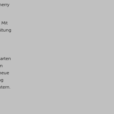
herry
 Mit
altung
karten
im
 neue
ng
tern.