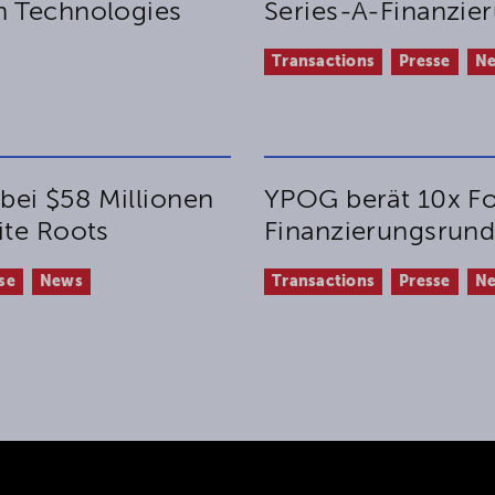
n Technologies
Series-A-Finanzie
Transactions
Presse
N
ei $58 Millionen
YPOG berät 10x Fo
ite Roots
Finanzierungsrund
se
News
Transactions
Presse
N