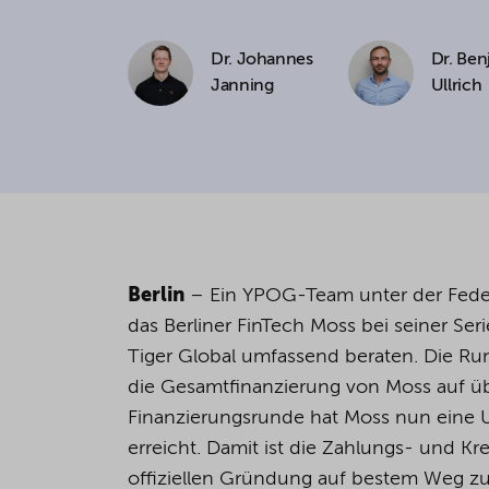
If you agree to all optional 
Dr. Johannes
Dr. Ben
purposes, click "Accept all". 
Janning
Ullrich
to reject all optional cookies.
By clicking on "Settings", yo
You can revoke or change you
the
cookie
button at the bot
Berlin
– Ein YPOG-Team unter der Fede
For more details, see the coo
das Berliner FinTech Moss bei seiner S
Tiger Global umfassend beraten. Die R
die Gesamtfinanzierung von Moss auf üb
Finanzierungsrunde hat Moss nun eine 
erreicht. Damit ist die Zahlungs- und Kre
offiziellen Gründung auf bestem Weg zum 