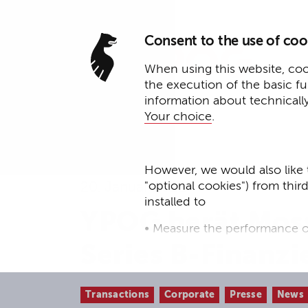
Consent to the use of coo
When using this website, cook
the execution of the basic f
information about technicall
Your choice
.
However, we would also like 
"optional cookies") from thir
20. Januar 2022
installed to
YPOG berät Moss 
• Measure the performance o
Series B-Finanz
• improve the functionality o
• Track your online behavior 
Transactions
Corporate
Presse
News