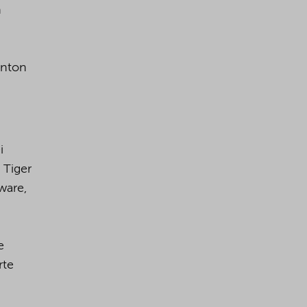
n
Anton
i
 Tiger
ware,
e
rte