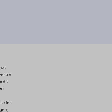
hat
vestor
höht
en
it der
egen,