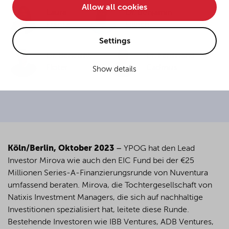
Allow all cookies
• improve the functionality of the website and
Laura
Dr. Benjamin
Franke
Ullrich
• Track your online behavior for targeted advertising
purposes.
Settings
Dr. Benedikt
Dr. Ferdinand
Flöter
Cadmus
Show details
If you agree to all optional cookies being used for the
previously mentioned purposes, click "Accept all".
Alternatively, click "Accept only technically necessary"
to reject all optional cookies.
By clicking on "Settings", you can individualize your
Köln/Berlin, Oktober 2023
–
YPOG hat den Lead
choice of optional cookies. You can revoke or change
Investor Mirova wie auch den EIC Fund bei der €25
your consent or selection at any time by clicking on the
cookie
button at the bottom of our website.
Millionen Series-A-Finanzierungsrunde von Nuventura
umfassend beraten. Mirova, die Tochtergesellschaft von
Natixis Investment Managers, die sich auf nachhaltige
For more details, see the cookie settings and our
Investitionen spezialisiert hat, leitete diese Runde.
privacy policy
.
Bestehende Investoren wie IBB Ventures, ADB Ventures,