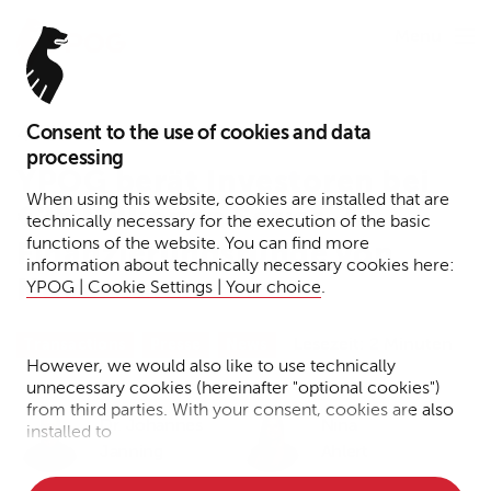
Menu
Consent to the use of cookies and data
4. Oktober 2023
processing
YPOG berät Investoren bei
When using this website, cookies are installed that are
€25 Millionen Series-A-
technically necessary for the execution of the basic
functions of the website. You can find more
Finanzierungsrunde von
information about technically necessary cookies here:
Nuventura
YPOG | Cookie Settings | Your choice
.
Lesezeit: 2 Minuten
Transactions
Presse
News
However, we would also like to use technically
unnecessary cookies (hereinafter "optional cookies")
from third parties. With your consent, cookies are also
Dr. Johannes
Nina
installed to
Janning
Ahlert
• Measure the performance of the website