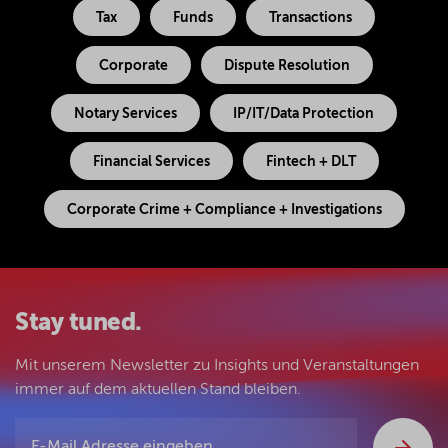
Tax
Funds
Transactions
Corporate
Dispute Resolution
Notary Services
IP/IT/Data Protection
Financial Services
Fintech + DLT
Corporate Crime + Compliance + Investigations
Stay tuned.
Mit unserem Newsletter zu Insights und Veranstaltungen
immer auf dem aktuellen Stand bleiben.