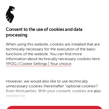
Menu
Consent to the use of cookies and data
13. Mai 2026
processing
YPOG berät Personio bei
When using this website, cookies are installed that are
Erwerb des Recruiting-KI-
technically necessary for the execution of the basic
functions of the website. You can find more
Startups aurio
information about technically necessary cookies here:
YPOG | Cookie Settings | Your choice
.
Tax
Transactions
Presse
News
Lesezeit: 1 Minute
However, we would also like to use technically
unnecessary cookies (hereinafter "optional cookies")
from third parties. With your consent, cookies are also
Dr. Johannes
Jörg
installed to
Janning
Schrade
• Measure the performance of the website