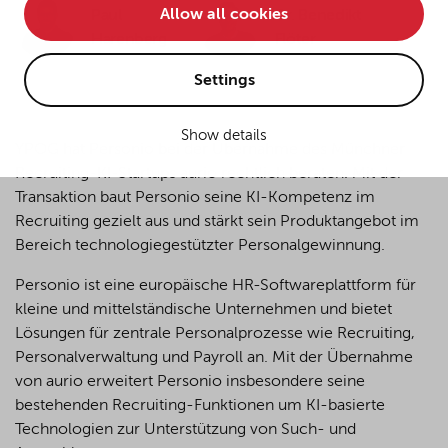
Allow all cookies
Paul
Dr. Benedikt
• improve the functionality of the website and
Harenberg
Flöter
• Track your online behavior for targeted advertising
purposes.
Settings
Show details
If you agree to all optional cookies being used for the
YPOG hat Personio bei der Übernahme des Münchner
previously mentioned purposes, click "Accept all".
Recruiting-KI-Startups aurio rechtlich beraten. Mit der
Alternatively, click "Accept only technically necessary"
Transaktion baut Personio seine KI-Kompetenz im
to reject all optional cookies.
Recruiting gezielt aus und stärkt sein Produktangebot im
Bereich technologiegestützter Personalgewinnung.
By clicking on "Settings", you can individualize your
Personio ist eine europäische HR-Softwareplattform für
choice of optional cookies. You can revoke or change
kleine und mittelständische Unternehmen und bietet
your consent or selection at any time by clicking on the
Lösungen für zentrale Personalprozesse wie Recruiting,
cookie
button at the bottom of our website.
Personalverwaltung und Payroll an. Mit der Übernahme
von aurio erweitert Personio insbesondere seine
bestehenden Recruiting-Funktionen um KI-basierte
For more details, see the cookie settings and our
Technologien zur Unterstützung von Such- und
privacy policy
.