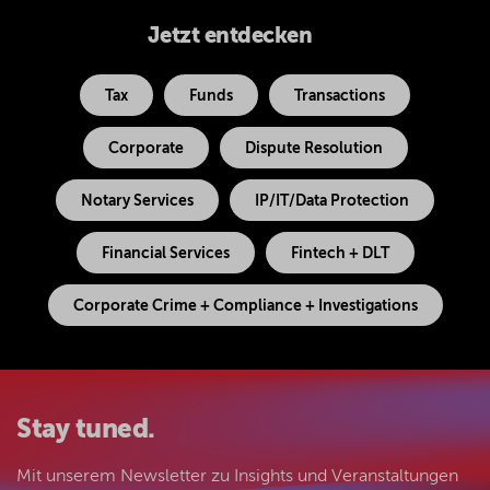
Jetzt entdecken
Tax
Funds
Transactions
Corporate
Dispute Resolution
Notary Services
IP/IT/Data Protection
Financial Services
Fintech + DLT
Corporate Crime + Compliance + Investigations
Stay tuned.
Mit unserem Newsletter zu Insights und Veranstaltungen