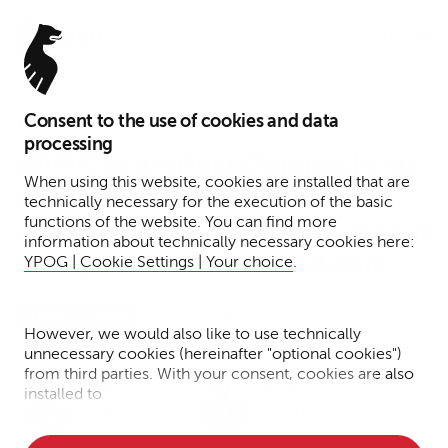
Menu
Consent to the use of cookies and data
15. August 2022
processing
YPOG erweitert Partnerkreis
When using this website, cookies are installed that are
und baut Geschäftsbereich
technically necessary for the execution of the basic
functions of the website. You can find more
aus: Neues IP/IT Team kommt
information about technically necessary cookies here:
von Eversheds Sutherland
YPOG | Cookie Settings | Your choice
.
Lesezeit: 1 Minute
Presse
News
However, we would also like to use technically
unnecessary cookies (hereinafter "optional cookies")
from third parties. With your consent, cookies are also
Dr. Carola
Dr. Helder
installed to
Rathke
Schnittker
• Measure the performance of the website