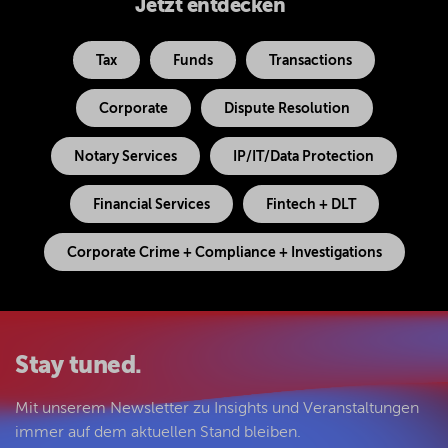
Jetzt entdecken
Tax
Funds
Transactions
Corporate
Dispute Resolution
Notary Services
IP/IT/Data Protection
Financial Services
Fintech + DLT
Corporate Crime + Compliance + Investigations
Stay tuned.
Mit unserem Newsletter zu Insights und Veranstaltungen
immer auf dem aktuellen Stand bleiben.