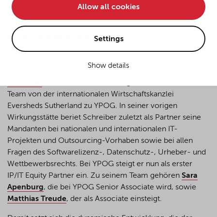
Allow all cookies
• improve the functionality of the website and
• Track your online behavior for targeted advertising
purposes.
Berlin/Hamburg/Köln
–
Die Wirtschaftskanzlei YPOG
Settings
verstärkt sich zum 15. August 2022 und baut den
Geschäftsbereich IP/IT mit dem renommierten Anwalt
Show details
If you agree to all optional cookies being used for the
und Experten für Informationstechnologierecht
Dr. Lutz
previously mentioned purposes, click "Accept all".
Schreiber
weiter aus. Er wechselt gemeinsam mit seinem
Alternatively, click "Accept only technically necessary"
Team von der internationalen Wirtschaftskanzlei
to reject all optional cookies.
Eversheds Sutherland zu YPOG. In seiner vorigen
Wirkungsstätte beriet Schreiber zuletzt als Partner seine
Mandanten bei nationalen und internationalen IT-
By clicking on "Settings", you can individualize your
Projekten und Outsourcing-Vorhaben sowie bei allen
choice of optional cookies. You can revoke or change
Fragen des Softwarelizenz-, Datenschutz-, Urheber- und
your consent or selection at any time by clicking on the
cookie
button at the bottom of our website.
Wettbewerbsrechts. Bei YPOG steigt er nun als erster
IP/IT Equity Partner ein. Zu seinem Team gehören
Sara
Apenburg
, die bei YPOG Senior Associate wird, sowie
For more details, see the cookie settings and our
Matthias Treude
, der als Associate einsteigt.
privacy policy
.