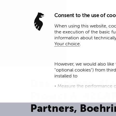
Consent to the use of coo
When using this website, cook
the execution of the basic f
information about technicall
Your choice
.
However, we would also like 
"optional cookies") from thir
27. August 2025
installed to
Deal Update: Fiv
• Measure the performance o
Project A, 42CA
• improve the functionality o
Partners, Boehr
• Track your online behavior 