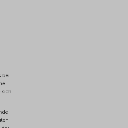
 bei
öhe
 sich
unde
gten