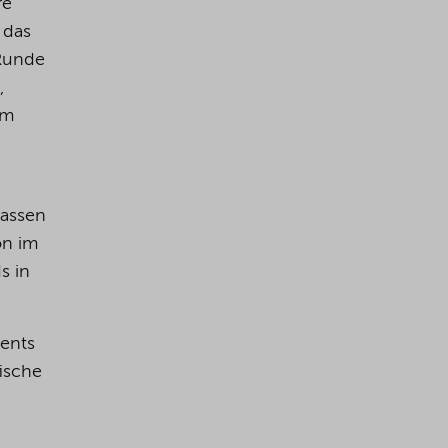
re
 das
 Runde
,
em
rassen
on im
s in
ments
fische