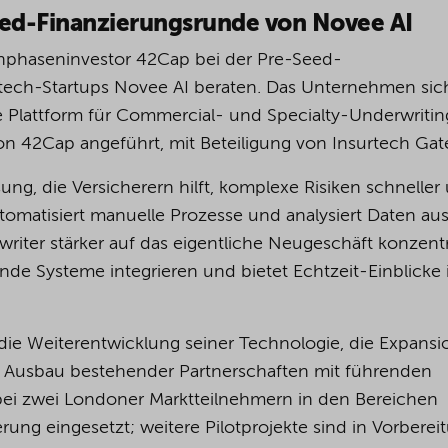
ed-Finanzierungsrunde von Novee AI
rühphaseninvestor 42Cap bei der Pre-Seed-
rtech-Startups Novee AI beraten. Das Unternehmen sic
e Plattform für Commercial- und Specialty-Underwritin
n 42Cap angeführt, mit Beteiligung von Insurtech Gat
sung, die Versicherern hilft, komplexe Risiken schneller
utomatisiert manuelle Prozesse und analysiert Daten au
riter stärker auf das eigentliche Neugeschäft konzent
ende Systeme integrieren und bietet Echtzeit-Einblicke 
 die Weiterentwicklung seiner Technologie, die Expansi
n Ausbau bestehender Partnerschaften mit führenden
s bei zwei Londoner Marktteilnehmern in den Bereichen
ung eingesetzt; weitere Pilotprojekte sind in Vorberei