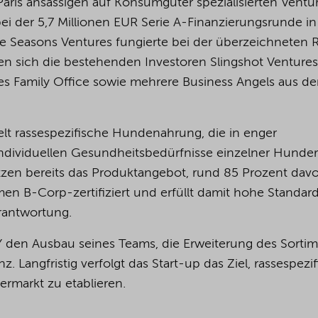
Paris ansässigen auf Konsumgüter spezialisierten Ventu
ei der 5,7 Millionen EUR Serie A-Finanzierungsrunde in
e Seasons Ventures fungierte bei der überzeichneten
aben sich die bestehenden Investoren Slingshot Ventures
tes Family Office sowie mehrere Business Angels aus d
lt rassespezifische Hundenahrung, die in enger
individuellen Gesundheitsbedürfnisse einzelner Hunde
zen bereits das Produktangebot, rund 85 Prozent dav
en B-Corp-zertifiziert und erfüllt damit hohe Standard
rantwortung.
Y den Ausbau seines Teams, die Erweiterung des Sorti
z. Langfristig verfolgt das Start-up das Ziel, rassespezi
rmarkt zu etablieren.