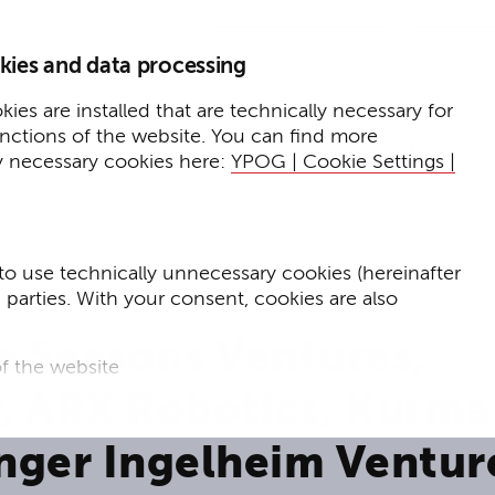
Home
Insights
kies and data processing
Presse
Expertise
ies are installed that are technically necessary for
unctions of the website. You can find more
Events
y necessary cookies here:
YPOG | Cookie Settings |
to use technically unnecessary cookies (hereinafter
d parties. With your consent, cookies are also
e Seasons Ventures,
f the website
P, ARX Robotics, Kurma
f the website and
inger Ingelheim Ventur
for targeted advertising purposes.