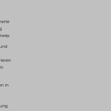
herte
g
eway.
 und
s
rieren
in
on in
tung.