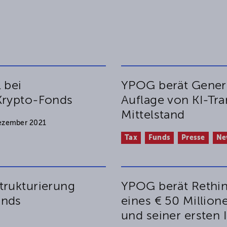
 bei
YPOG berät Genera
Krypto-Fonds
Auflage von KI-Tra
Mittelstand
ezember 2021
Tax
Funds
Presse
Ne
trukturierung
YPOG berät Rethin
onds
eines € 50 Million
und seiner ersten 