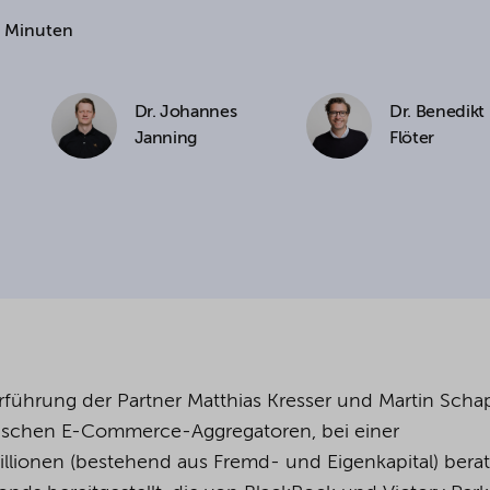
2 Minuten
cookies being used for the previously mentioned
Alternatively, click "Accept only technically necessary"
Dr. Johannes
Dr. Benedikt
Janning
Flöter
u can individualize your choice of optional cookies.
r consent or selection at any time by clicking on
tom of our website.
kie settings and our
privacy policy
.
führung der Partner Matthias Kresser und Martin Scha
äischen E-Commerce-Aggregatoren, bei einer
lionen (bestehend aus Fremd- und Eigenkapital) berat