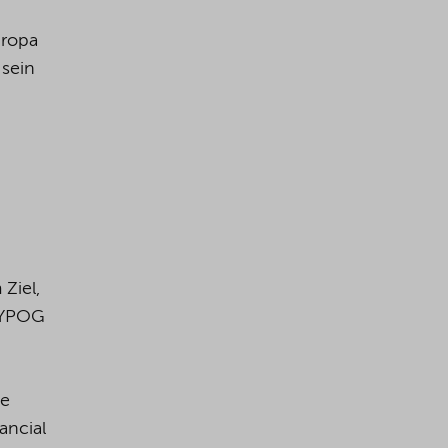
uropa
 sein
Ziel,
 YPOG
te
ancial