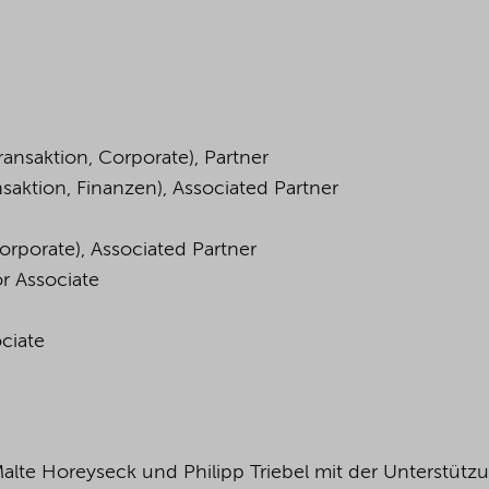
ransaktion
, Corporate), Partner
nsaktion
,
Finanzen
), Associated Partner
uern), Partn
onen, Corporate), Associated Part
tionen), Senior Associa
Senior Associat
en, Finanzen), Associa
alte
Horeyseck
und Philipp Triebel mit der Unterstütz