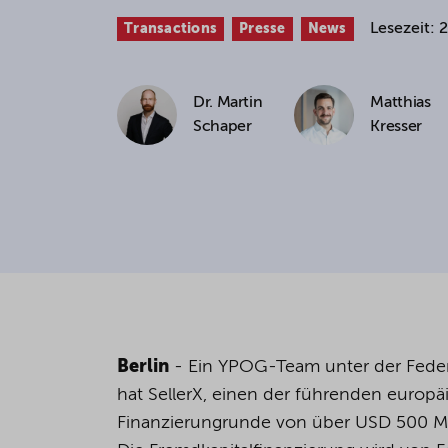
Lesezeit: 
Transactions
Presse
News
If you agree to all optional 
purposes, click "Accept all". 
to reject all optional cookies.
Dr. Martin
Matthias
Schaper
Kresser
By clicking on "Settings", yo
You can revoke or change you
the
cookie
button at the bot
For more details, see the coo
Berlin
- Ein YPOG-Team unter der Feder
hat SellerX, einen der führenden europ
Finanzierungrunde von über USD 500 Mil