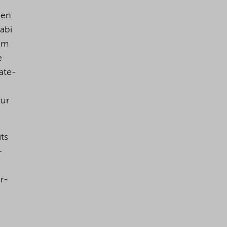
den
abi
 im
e
ate-
tur
ts
-
r-
.