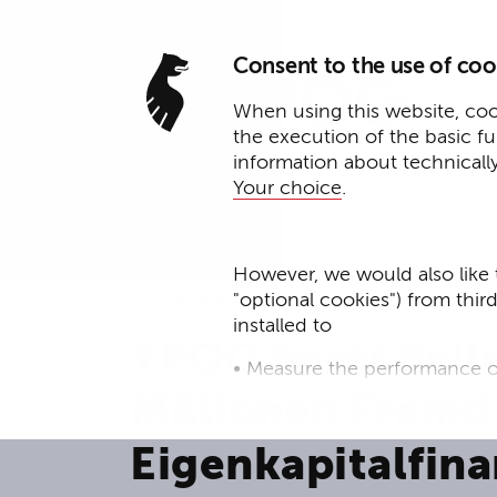
Consent to the use of coo
When using this website, cook
the execution of the basic f
information about technicall
Your choice
.
However, we would also like 
"optional cookies") from thir
9. Dezember 2021
installed to
YPOG berät Sell
• Measure the performance o
Millionen Fremd
• improve the functionality o
Eigenkapitalfin
• Track your online behavior 