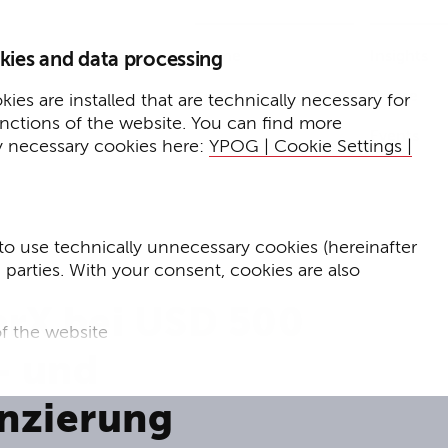
Home
Insights
kies and data processing
Presse
Expertise
ies are installed that are technically necessary for
unctions of the website. You can find more
Events
y necessary cookies here:
YPOG | Cookie Settings |
to use technically unnecessary cookies (hereinafter
d parties. With your consent, cookies are also
erX bei USD 500
f the website
- und
f the website and
anzierung
for targeted advertising purposes.