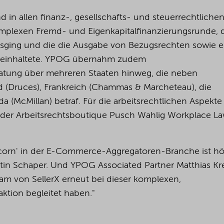
in allen finanz-, gesellschafts- und steuerrechtliche
plexen Fremd- und Eigenkapitalfinanzierungsrunde,
usging und die die Ausgabe von Bezugsrechten sowie e
 beinhaltete. YPOG übernahm zudem
eratung über mehreren Staaten hinweg, die neben
 (Druces), Frankreich (Chammas & Marcheteau), die
a (McMillan) betraf. Für die arbeitsrechtlichen Aspekte 
 der Arbeitsrechtsboutique Pusch Wahlig Workplace L
icorn' in der E-Commerce-Aggregatoren-Branche ist h
in Schaper. Und YPOG Associated Partner Matthias Kr
eam von SellerX erneut bei dieser komplexen,
ktion begleitet haben."