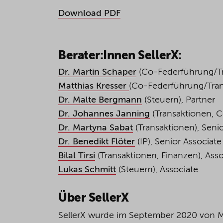
Download PDF
Berater:Innen SellerX:
Dr. Martin
Schaper
(
Co-Federführung
/
T
Matthias
Kresser
(
Co-Federführung/
Tra
Dr. Malte
Bergmann
(Ste
Dr.
Johannes Janning
(Transakti
Dr. Martyna Sabat
(Transak
Dr. Benedikt Flöter
(IP), 
Bilal Tirsi
(Transaktion
Lukas Schmitt
(Steuern), Associate
Über SellerX
SellerX
wurde im September 2020 von M