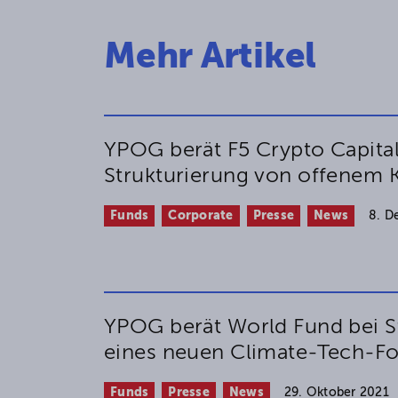
Mehr Artikel
YPOG berät F5 Crypto Capital
Strukturierung von offenem 
Funds
Corporate
Presse
News
8. D
YPOG berät World Fund bei S
eines neuen Climate-Tech-F
Funds
Presse
News
29. Oktober 2021