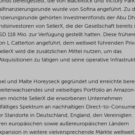
onds bereitgestellt, die von BlackRock und Victory Park
talfinanzierungsrunde wurde von Sofina angeführt. Zu 
nanzierungsrunde gehörten Investmentfonds der Abu Dh
dsinvestoren von SellerX, die der Gesellschaft bereits
D 118 Mio. zur Verfügung gestellt hatten. Diese früher
on L Catterton angeführt, dem weltweit führenden Priv
llerX wird die zusätzlichen Mittel nutzen, um das
quisitionen zu tätigen und seine operative Infrastruk
ebel und Malte Horeyseck gegründet und erreichte berei
weiterwachsendes und vielseitiges Portfolio an Amazon
rmen möchte SellerX die erworbenen Unternehmen
lfältiges Spektrum an nachhaltigen Direct-to-Consume
er Standorte in Deutschland, England, den Vereinigten
ren europäischen sowie außereuropäischen Ländern
Expansion in weitere vielversprechende Märkte weltweit