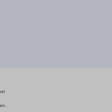
per
en.