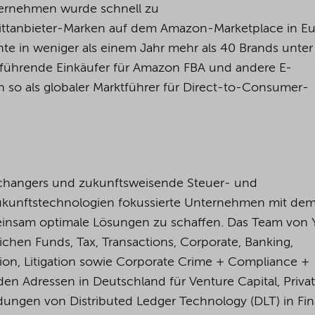
ternehmen wurde schnell zu
ittanbieter-Marken auf dem Amazon-Mark
et
pla
ce
in E
te in weniger als einem Jahr mehr als 40 Brands unter
r führende Einkäufer für Amazon FBA und andere E-
o als globaler Marktführer für
Direct
-
to
-Consumer-
changers und zukunftsweisende Steuer- und
Zukunftstechnologien fokussierte Unternehmen mit dem 
insam optimale Lösungen zu schaffen. Das Team von
ichen Funds, Tax, Transactions, Corporate, Banking,
tion, Litigation sowie Corporate Crime + Compliance +
den Adressen in Deutschland für Venture Capital, Priva
ungen von Distributed Ledger Technology (DLT) in Fin