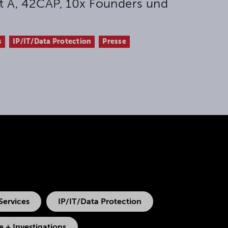
t A, 42CAP, 10x Founders und
s
IP/IT/Data Protection
Presse
Services
IP/IT/Data Protection
 + Investigations