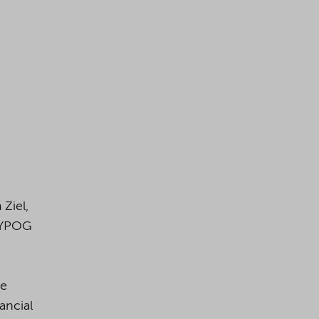
Ziel,
 YPOG
te
ancial