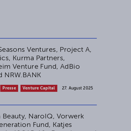
Seasons Ventures, Project A,
cs, Kurma Partners,
eim Venture Fund, AdBio
nd NRW.BANK
Presse
Venture Capital
27. August 2025
 Beauty, NaroIQ, Vorwerk
eneration Fund, Katjes