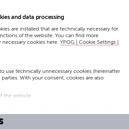
Home
Insights
kies and data processing
Presse
Expertise
ies are installed that are technically necessary for
unctions of the website. You can find more
Events
y necessary cookies here:
YPOG | Cookie Settings |
to use technically unnecessary cookies (hereinafter
d parties. With your consent, cookies are also
erk Ventures bei der
f the website
ines € 150-Millionen-
f the website and
s
for targeted advertising purposes.