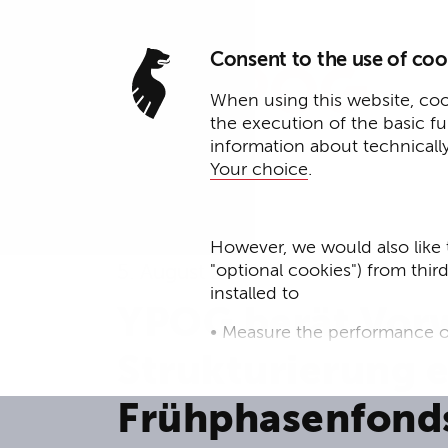
Consent to the use of coo
When using this website, cook
the execution of the basic f
information about technicall
Your choice
.
However, we would also like 
"optional cookies") from thir
5. August 2022
installed to
YPOG berät Vorw
• Measure the performance o
Strukturierung e
• improve the functionality o
Frühphasenfond
• Track your online behavior 