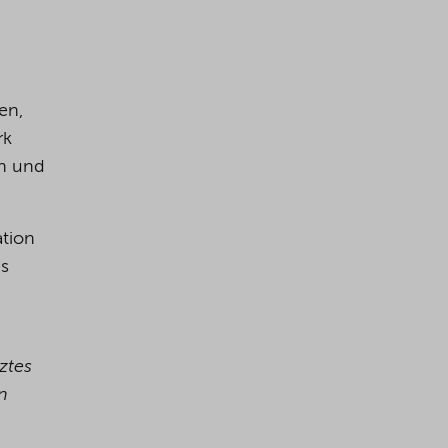
en,
rk
sh und
tion
es
ztes
n