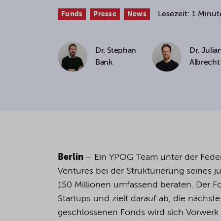
Lesezeit: 1 Minut
Funds
Presse
News
If you agree to all optional 
purposes, click "Accept all". 
to reject all optional cookies.
Dr. Stephan
Dr. Julia
Bank
Albrecht
By clicking on "Settings", yo
You can revoke or change you
the
cookie
button at the bot
For more details, see the coo
Berlin
–
Ein YPOG Team unter der Feder
Ventures bei der Strukturierung seine
150 Millionen umfassend beraten. Der Fo
Startups und zielt darauf ab, die näch
geschlossenen Fonds wird sich Vorwerk 