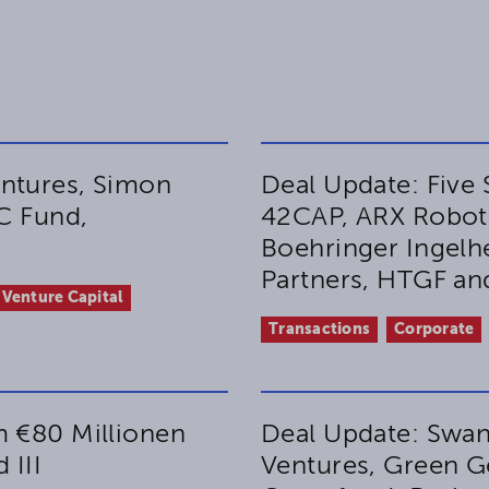
ntures, Simon
Deal Update: Five 
IC Fund,
42CAP, ARX Roboti
s
Boehringer Ingelh
Partners, HTGF a
Venture Capital
Transactions
Corporate
m €80 Millionen
Deal Update: Swan
 III
Ventures, Green G