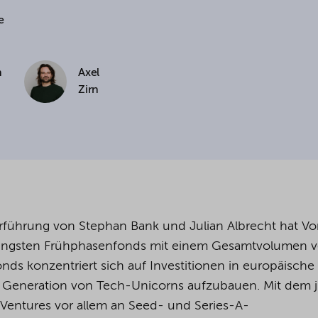
e
cookies being used for the previously mentioned
Alternatively, click "Accept only technically necessary"
n
Axel
Zirn
u can individualize your choice of optional cookies.
r consent or selection at any time by clicking on
tom of our website.
kie settings and our
privacy policy
.
führung von Stephan Bank und Julian Albrecht hat Vo
s jüngsten Frühphasenfonds mit einem Gesamtvolumen 
nds konzentriert sich auf Investitionen in europäische
ste Generation von Tech-Unicorns aufzubauen. Mit dem 
Ventures vor allem an Seed- und Series-A-