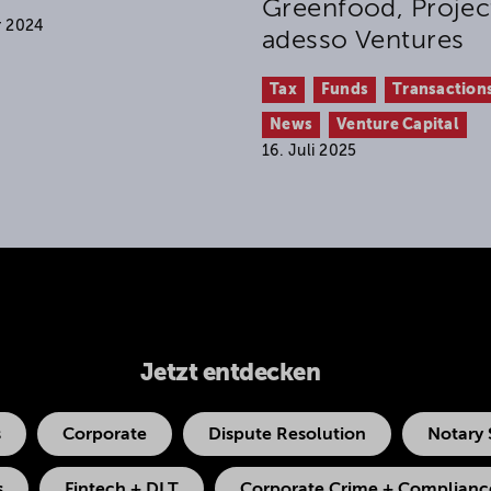
Greenfood, Projec
r 2024
adesso Ventures
Tax
Funds
Transaction
News
Venture Capital
16. Juli 2025
Jetzt entdecken
s
Corporate
Dispute Resolution
Notary 
s
Fintech + DLT
Corporate Crime + Compliance