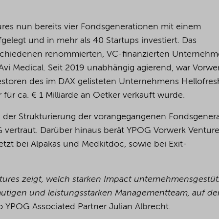
res nun bereits vier Fondsgenerationen mit einem
legt und in mehr als 40 Startups investiert. Das
schiedenen renommierten, VC-finanzierten Unternehm
vi Medical. Seit 2019 unabhängig agierend, war Vorwe
estoren des im DAX gelisteten Unternehmens Hellofre
für ca. € 1 Milliarde an Oetker verkauft wurde.
n der Strukturierung der vorangegangenen Fondsgenera
G vertraut. Darüber hinaus berät YPOG Vorwerk Ventur
letzt bei Alpakas und Medkitdoc, sowie bei Exit-
tures zeigt, welch starken Impact unternehmensgestüt
mutigen und leistungsstarken Managementteam, auf de
o YPOG Associated Partner Julian Albrecht.