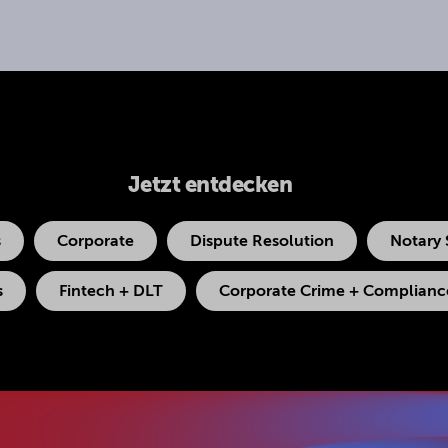
Jetzt entdecken
s
Corporate
Dispute Resolution
Notary 
s
Fintech + DLT
Corporate Crime + Compliance