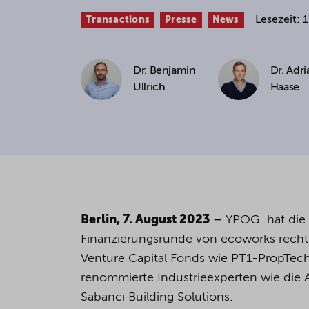
Lesezeit: 
Transactions
Presse
News
If you agree to all optional 
purposes, click "Accept all". 
to reject all optional cookies.
Dr. Benjamin
Dr. Adri
Ullrich
Haase
By clicking on "Settings", yo
You can revoke or change you
the
cookie
button at the bot
For more details, see the coo
Berlin, 7. August 2023
–
YPOG hat die
Finanzierungsrunde von ecoworks recht
Venture Capital Fonds wie PT1-PropTec
renommierte Industrieexperten wie die 
Sabancı Building Solutions.