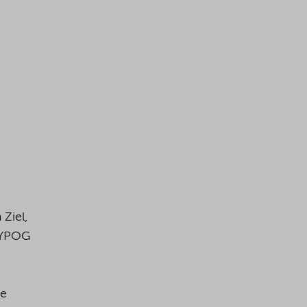
Ziel,
 YPOG
te