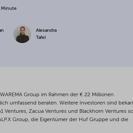
1 Minute
cookies being used for the previously mentioned
Alternatively, click "Accept only technically necessary"
an
Alexandra
Tafel
u can individualize your choice of optional cookies.
r consent or selection at any time by clicking on
tom of our website.
kie settings and our
privacy policy
.
 WAREMA Group im Rahmen der € 22 Millionen
lich umfassend beraten. Weitere Investoren sind beka
h1 Ventures, Zacua Ventures und Blackhorn Ventures s
ALP.X Group, die Eigentümer der Huf Gruppe und die