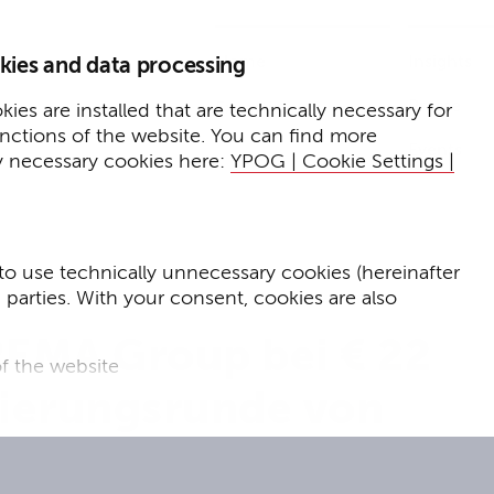
Home
Insights
kies and data processing
Presse
Expertise
ies are installed that are technically necessary for
unctions of the website. You can find more
Events
y necessary cookies here:
YPOG | Cookie Settings |
to use technically unnecessary cookies (hereinafter
d parties. With your consent, cookies are also
EMA Group bei € 22
f the website
zierungsrunde von
f the website and
for targeted advertising purposes.