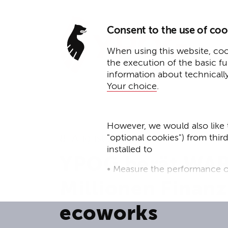
Consent to the use of coo
When using this website, cook
the execution of the basic f
information about technicall
Your choice
.
However, we would also like 
"optional cookies") from thir
8. August 2023
installed to
YPOG berät WAR
• Measure the performance o
Millionen Finan
• improve the functionality o
ecoworks
• Track your online behavior 