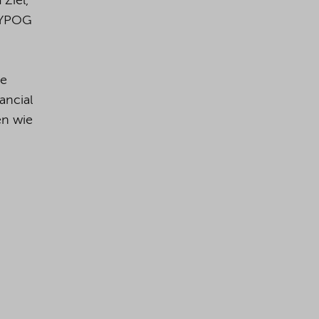
Ziel,
 YPOG
te
ancial
en wie