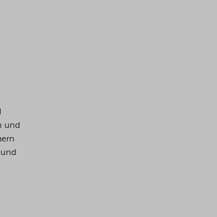
d
n und
mern
n und