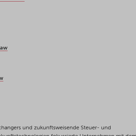
law
aw
changers und zukunftsweisende Steuer- und