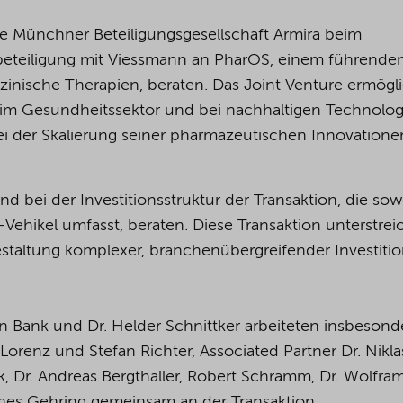
 Münchner Beteiligungsgesellschaft Armira beim
eteiligung mit Viessmann an PharOS, einem führende
nische Therapien, beraten. Das Joint Venture ermögl
e im Gesundheitssektor und bei nachhaltigen Technolo
ei der Skalierung seiner pharmazeutischen Innovatione
bei der Investitionsstruktur der Transaktion, die sow
Vehikel umfasst, beraten. Diese Transaktion unterstrei
staltung komplexer, branchenübergreifender Investiti
an Bank und Dr. Helder Schnittker arbeiteten insbesond
orenz und Stefan Richter, Associated Partner Dr. Nikla
k, Dr. Andreas Bergthaller, Robert Schramm, Dr. Wolfra
nnes Gehring gemeinsam an der Transaktion.