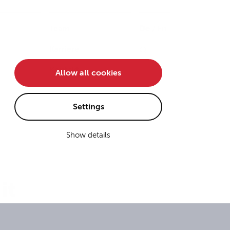
Team
De
/
En
Karriere
Kontakt
Allow all cookies
Settings
Show details
it