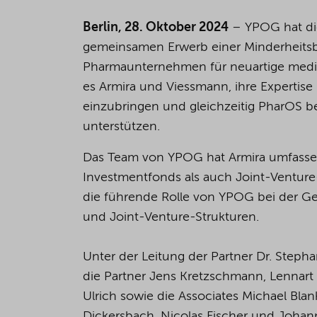
Berlin, 28. Oktober 2024
– YPOG hat die
gemeinsamen Erwerb einer Minderheitsb
Pharmaunternehmen für neuartige medizi
es Armira und Viessmann, ihre Expertis
einzubringen und gleichzeitig PharOS b
unterstützen.
Das Team von YPOG hat Armira umfassend 
Investmentfonds als auch Joint-Venture-
die führende Rolle von YPOG bei der Ge
und Joint-Venture-Strukturen.
Unter der Leitung der Partner Dr. Steph
die Partner Jens Kretzschmann, Lennart L
Ulrich sowie die Associates Michael Blan
Dickersbach, Nicolas Fischer und Joha