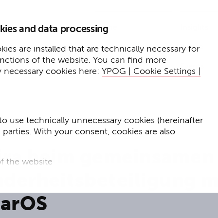
Home
Insights
kies and data processing
Presse
Expertise
ies are installed that are technically necessary for
unctions of the website. You can find more
Events
y necessary cookies here:
YPOG | Cookie Settings |
to use technically unnecessary cookies (hereinafter
d parties. With your consent, cookies are also
ira beim gemeinsamen
f the website
nderheitsbeteiligung m
f the website and
harOS
for targeted advertising purposes.