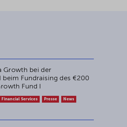
 Growth bei der
d beim Fundraising des €200
Growth Fund I
Financial Services
Presse
News