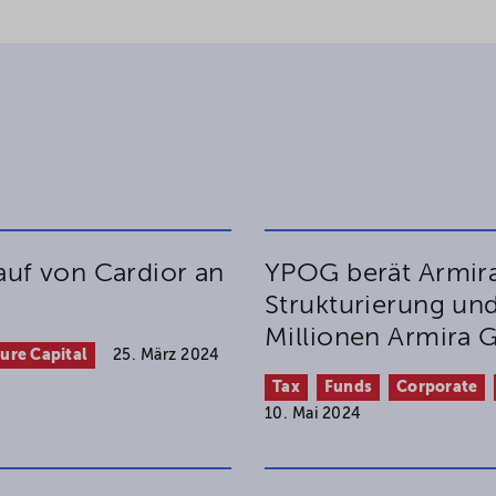
uf von Cardior an
YPOG berät Armira
Strukturierung un
Millionen Armira 
ure Capital
25. März 2024
Tax
Funds
Corporate
10. Mai 2024