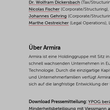
Dr. Wolfram Dickersbach
(Tax/Structurin
Nicolas Fischer
(Corporate/Structuring),
Johannes Gehring
(Corporate/Structurin
Marthe Oestreicher
(Legal Operations), 
Über
Armira
Armira ist eine Holdinggruppe mit Sitz 
schnell wachsenden Unternehmen in Eur
Technologie. Durch die einzigartige Ka
und Unternehmerfamilien verfügt Armira ü
sich auf die langfristige Entwicklung d
Download Pressemitteilung:
YPOG berä
Minderheitsbeteiligung mit Viessmann