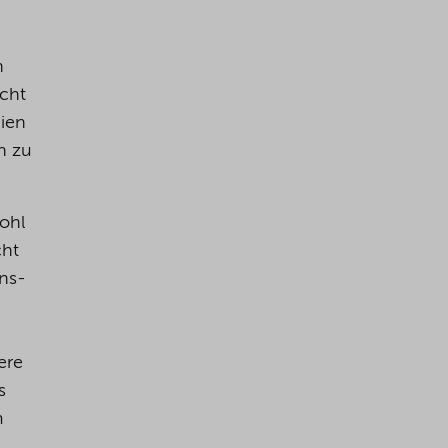
n
icht
gien
n zu
ohl
cht
ons-
ere
s
m