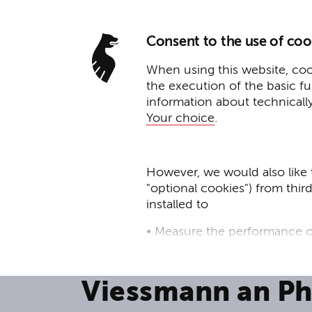
Consent to the use of coo
When using this website, cook
the execution of the basic f
information about technicall
Your choice
.
However, we would also like 
"optional cookies") from thir
28. Oktober 2024
installed to
YPOG berät Arm
• Measure the performance o
Erwerb einer Mi
• improve the functionality o
Viessmann an P
• Track your online behavior 