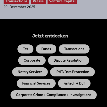
Transactions
Presse
Venture Capital
29. Dezember 2025
Jetzt entdecken
Tax
Funds
Transactions
Corporate
Dispute Resolution
Notary Services
IP/IT/Data Protection
Financial Services
Fintech + DLT
Corporate Crime + Compliance + Investigations