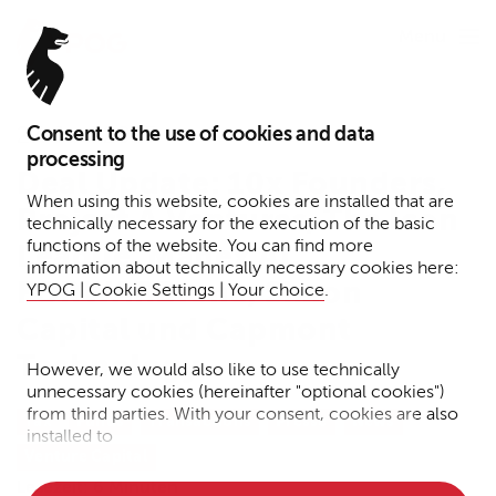
Menu
Consent to the use of cookies and data
27. Juni 2025
processing
Deal Update: 10x Founders,
When using this website, cookies are installed that are
Project A Ventures, The Icon
technically necessary for the execution of the basic
functions of the website. You can find more
League, Manex AI,
information about technically necessary cookies here:
FORWARD.one, Simon
YPOG | Cookie Settings | Your choice
.
Capital und Capmont
Technology
However, we would also like to use technically
unnecessary cookies (hereinafter "optional cookies")
from third parties. With your consent, cookies are also
Tax
Funds
Transactions
Presse
News
installed to
Venture Capital
• Measure the performance of the website
Lesezeit: 6 Minuten