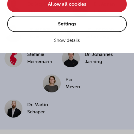
Allow all cookies
Dr. Stephan
Dr. Adrian
• improve the functionality of the website and
Bank
Haase
• Track your online behavior for targeted advertising
purposes.
Settings
Dr. Benedikt
Dr. Christoph
Flöter
Lüttenberg
Show details
If you agree to all optional cookies being used for the
previously mentioned purposes, click "Accept all".
Stefanie
Dr. Johannes
Alternatively, click "Accept only technically necessary"
to reject all optional cookies.
Heinemann
Janning
Pia
By clicking on "Settings", you can individualize your
Meven
choice of optional cookies. You can revoke or change
your consent or selection at any time by clicking on the
cookie
button at the bottom of our website.
Dr. Martin
Schaper
For more details, see the cookie settings and our
privacy policy
.