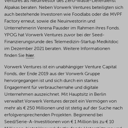
Ventures als Neuinvestor des Zero-
Waste
-Lieferdienst
Alpakas beraten. Neben Vorwerk Ventures beteiligten sich
auch bestehende Investoren wie Foodlabs oder die MVPF
Factory erneut, sowie die Neuinvestorin und
Unternehmerin Verena
Pausder
im Rahmen ihres Fonds.
YPOG hat Vorwerk Ventures zuvor bei der Seed-
Finanzierungsrunde des Telemedizin-Startup
Medkitdoc
im Dezember 2021 beraten. Weitere Informationen
finden Sie
hier
.
Vorwerk Ventures
ist
ein
unabhängiger
Venture Capital
Fonds, der Ende 2019
aus
der Vorwerk Gruppe
hervorgegangen
ist
und
sich
durch
ein
starkes
Engagement für
verbrauchernahe
und
digitale
Unternehmen
auszeichnet
. Mit
Hauptsitz
in Berlin
verwaltet
Vorwerk Ventures
derzeit
ein
Vermögen
von
mehr
als
€ 250
Millionen
und
ist
stetig
auf der
Suche
nach
erfolgversprechenden
Projekten
.
Beginnend
bei
Seed/Serie-A-
Investitionen
von € 1 Million bis
zu
€ 10