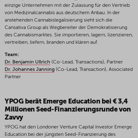
einzige
Unternehmen
mit
der
Zulassung
für den Vertrieb
von
Medizinalcannabis
aus
deutschem
Anbau
. In der
anstehenden
Cannabislegalisierung
sieht
sich
die
Cansativa Group
als
Wegbereiter
der
Demokratisierung
des
Cannabismarktes
. Sie
importieren
,
lagern
,
lizenzieren
,
vertreiben
,
liefern
,
branden
und
klären
auf.
Team:
Dr. Benjamin Ullrich
(Co-Lead, Transactions), Partner
Dr. Johannes Janning
(Co-Lead, Transaction), Associated
Partner
YPOG berät Emerge Education bei € 3,4
Millionen Seed-Finanzierungsrunde von
Zavvy
YPOG hat den Londoner V
enture
C
apital
Investor Emerge
Education bei der jüngsten Seed-Finanzierung des