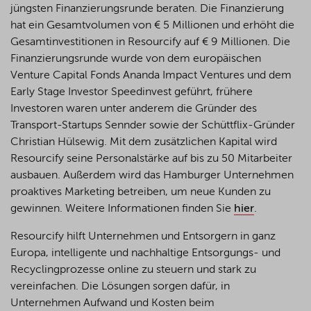
jüngsten
Finanzierungsrunde
beraten
. Die
Finanzierung
hat
ein
Gesamtvolumen
von € 5
Millionen
und
erhöht
die
Gesamtinvestitionen
in Resourcify auf € 9
Millionen
. Die
Finanzierungsrunde
wurde
von
dem
europäischen
Venture Capital Fonds Ananda Impact Ventures und
dem
Early Stage
Investor
Speedinvest
geführt
,
frühere
Investoren
waren
unter
anderem
die
Gründer
des
Transport-
Startups
Sennder
sowie
der
Schüttflix
-Gründer
Christian
Hülsewig
. Mit
dem
zusätzlichen
Kapital
wird
Resourcify seine
Personalstärke
auf bis
zu
50 Mitarbeiter
ausbauen
.
Außerdem
wird
das Hamburger
Unternehmen
proaktives
Marketing
betreiben
, um
neue
Kunden
zu
gewinnen
.
Weitere
Informationen
finden
Sie
hier
.
Resourcify hilft Unternehmen und Entsorgern in ganz
Europa, intelligente und nachhaltige Entsorgungs- und
Recyclingprozesse online zu steuern und stark zu
vereinfachen. Die Lösungen sorgen dafür, in
Unternehmen Aufwand und Kosten beim