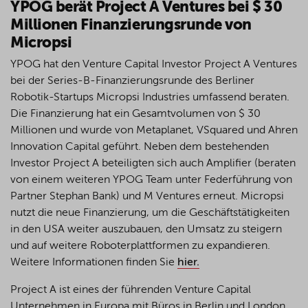
YPOG
berät
Project A Ventures
bei
$ 30
Millionen
Finanzierungsrunde
von
Micropsi
YPOG hat den Venture Capital Investor Project A Ventures
bei
der Series-B-
Finanzierungsrunde
des Berliner
Robotik-Startups
Micropsi
Industries
umfassend
beraten
.
Die
Finanzierung
hat
ein
Gesamtvolumen
von $ 30
Millionen
und
wurde
von
Metaplanet
,
VSquared
und
Ahren
Innovation Capital
geführt
. Neben
dem
bestehenden
Investor Project A
beteiligten
sich
auch
Amplifier (
beraten
von
einem
weiteren
YPOG Team
unter
Federführung
von
Partner Stephan Bank) und M Ventures
erneut
.
Micropsi
nutzt
die
neue
Finanzierung
, um die
Geschäftstätigkeiten
in den USA
weiter
auszubauen
, den
Umsatz
zu
steigern
und auf
weitere
Roboterplattformen
zu
expandieren
.
Weitere
Informationen
finden
Sie
hier
.
Project A ist eines der führenden Venture Capital
Unternehmen in Europa mit Büros in Berlin und London.