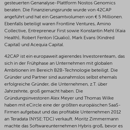
gesteuerten Genanalyse-Plattform
Nostos
Genomics
beraten. Die Finanzierungsrunde wurde von 42CAP
angeführt und hat ein Gesamtvolumen von € 5 Millionen.
Ebenfalls beteiligt waren Frontline Ventures,
Amino
Collective, Entrepreneur First sowie Konstantin Mehl (Kaia
Health), Robert Fenton (
Qualio
), Mark Evans (
Kindred
Capital) und
Acequia
Capital.
42CAP ist ein europaweit agierendes Investorenteam, das
sich in der Frühphase an Unternehmen mit globalen
Ambitionen im Bereich B2B-Technologie beteiligt. Die
Gründer und Partner sind ausnahmslos selbst ehemals
erfolgreiche Gründer, die Unternehmen, z.T. über
Jahrzehnte, groß gemacht haben. Die
Gründungsinvestoren Alex Meyer und Thomas Wilke
haben mit eCircle eine der größten europäischen SaaS-
Firmen aufgebaut und das profitable Unternehmen 2012
an Teradata (NYSE:TDC) verkauft. Moritz Zimmermann
machte das Softwareunternehmen Hybris groß, bevor es