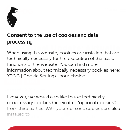
Menu
Consent to the use of cookies and data
24. Februar 2022
processing
YPOG Deal Update: Aktuelle
When using this website, cookies are installed that are
Transaktionen
technically necessary for the execution of the basic
functions of the website. You can find more
information about technically necessary cookies here:
Tax
Transactions
IP/IT/Data Protection
YPOG | Cookie Settings | Your choice
.
Presse
News
Lesezeit: 6 Minuten
However, we would also like to use technically
unnecessary cookies (hereinafter "optional cookies")
from third parties. With your consent, cookies are also
Dr. Frederik
Dr. Benjamin
installed to
Gärtner
Ullrich
• Measure the performance of the website