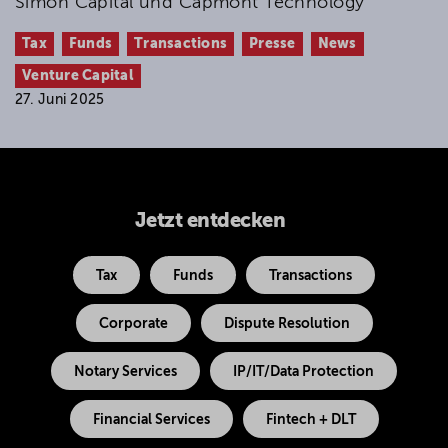
Simon Capital und Capmont Technology
Tax
Funds
Transactions
Presse
News
Venture Capital
27. Juni 2025
Jetzt entdecken
Tax
Funds
Transactions
Corporate
Dispute Resolution
Notary Services
IP/IT/Data Protection
Financial Services
Fintech + DLT