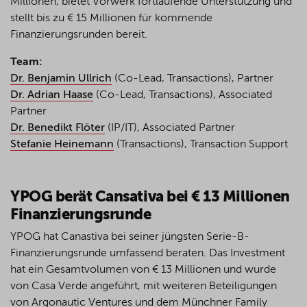
Millionen
,
bietet
Vorwerk
fortlaufende
Unterstützung
und
stellt
bis
zu
€ 15
Millionen
für
kommende
Finanzierungsrunden
bereit
.
Team:
Dr. Benjamin Ullrich
(Co-Lead, Transactions), Partner
Dr. Adrian Haase
(Co-Lead, Transactions), Associated
Partner
Dr. Benedikt Flöter
(IP/IT), Associated Partner
Stefanie Heinemann
(Transactions), Transaction Support
YPOG
berät
Cansativa
bei
€ 13
Millionen
Finanzierungsrunde
YPOG hat
Canastiva
bei
seiner
jüngsten
Serie-B-
Finanzierungsrunde
umfassend
beraten
. Das
Investment
hat
ein
Gesamtvolumen
von € 13
Millionen
und
wurde
von Casa Verde
angeführt
,
mit
weiteren
Beteiligungen
von
Argonautic
Ventures und
dem
Münchner
Family