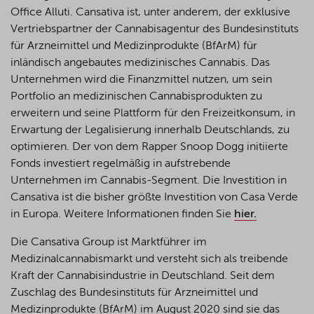
Office
Alluti
. Cansativa
ist
,
unter
anderem
, der
exklusive
Vertriebspartner
der
Cannabisagentur
des
Bundesinstituts
für Arzneimittel und
Medizinprodukte
(
BfArM
) für
inländisch
angebautes
medizinisches
Cannabis. Das
Unternehmen
wird
die
Finanzmittel
nutzen
, um sein
Portfolio an
medizinischen
Cannabisprodukten
zu
erweitern
und seine
Plattform
für den
Freizeitkonsum
, in
Erwartung
der
Legalisierung
innerhalb
Deutschlands
,
zu
optimieren
. Der von
dem
Rapper Snoop Dogg
initiierte
Fonds
investiert
regelmäßig
in
aufstrebende
Unterneh
men
im
Cannabis-Segment. Die
Investition
in
Cansativa
ist
die
bisher
größte
Investition
von Casa Verde
in Europa.
Weitere
Informationen
finden
Sie
hier
.
Die Cansativa Group
ist
Marktführer
im
Medizinalcannabismarkt
und
versteht
sich
als
treibende
Kraft der
Cannabisindustrie
in Deutschland. Seit
dem
Zuschlag des
Bundesinstituts
für Arzneimittel und
Medizinprodukte
(
BfArM
)
im
August 2020
sind
sie
das