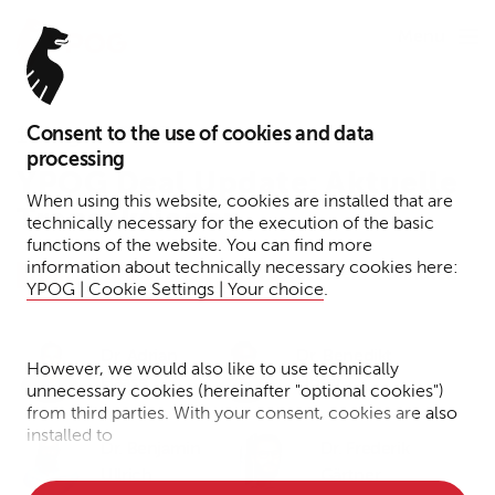
Menu
Consent to the use of cookies and data
1. August 2023
processing
YPOG Deal Update: Aktuelle
When using this website, cookies are installed that are
Transaktionen
technically necessary for the execution of the basic
functions of the website. You can find more
information about technically necessary cookies here:
Lesezeit: 4 Minuten
Transactions
Presse
News
YPOG | Cookie Settings | Your choice
.
Dr. Adrian
Dr. Benedikt
However, we would also like to use technically
Haase
Flöter
unnecessary cookies (hereinafter "optional cookies")
from third parties. With your consent, cookies are also
installed to
Dr. Benjamin
Dr. Frederik
• Measure the performance of the website
Ullrich
Gärtner