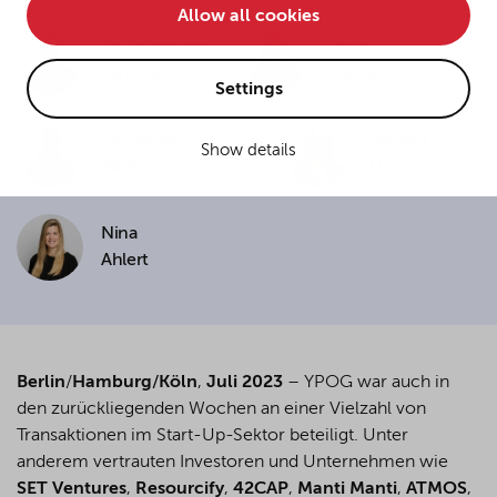
Allow all cookies
• improve the functionality of the website and
Dr. Johannes
Laura
• Track your online behavior for targeted advertising
Janning
Franke
purposes.
Settings
Alexandra
Barbara
Show details
If you agree to all optional cookies being used for the
Tafel
Hasse
previously mentioned purposes, click "Accept all".
Alternatively, click "Accept only technically necessary"
to reject all optional cookies.
Nina
Ahlert
By clicking on "Settings", you can individualize your
choice of optional cookies. You can revoke or change
your consent or selection at any time by clicking on the
cookie
button at the bottom of our website.
Berlin
/
Hamburg
/
Köln
,
Juli 2023
– YPOG war auch in
den zurückliegenden Wochen an einer Vielzahl von
Transaktionen im Start-Up-Sektor beteiligt. Unter
For more details, see the cookie settings and our
anderem vertrauten Investoren und Unternehmen wie
privacy policy
.
SET Ventures
,
Resourcify
,
42CAP
,
Manti Manti
,
ATMOS
,